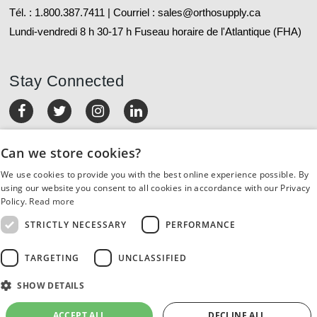
Tél. : 1.800.387.7411 | Courriel : sales@orthosupply.ca
Lundi-vendredi 8 h 30-17 h Fuseau horaire de l'Atlantique (FHA)
Stay Connected
MON COMPTE
Can we store cookies?
We use cookies to provide you with the best online experience possible. By
COMMANDES ET RETOURS
using our website you consent to all cookies in accordance with our Privacy
Policy.
Read more
SERVICE À LA CLIENTÈLE
STRICTLY NECESSARY
PERFORMANCE
RESSOURCES
TARGETING
UNCLASSIFIED
SHOW DETAILS
À PROPOS DE NOUS
ACCEPT ALL
DECLINE ALL